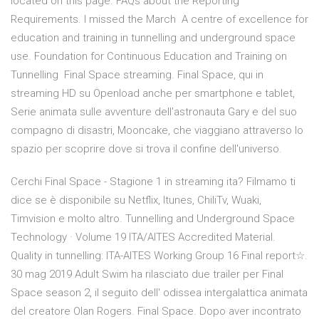
located on this page. FAQs about the Reporting
Requirements. I missed the March A centre of excellence for
education and training in tunnelling and underground space
use. Foundation for Continuous Education and Training on
Tunnelling Final Space streaming. Final Space, qui in
streaming HD su Openload anche per smartphone e tablet,
Serie animata sulle avventure dell'astronauta Gary e del suo
compagno di disastri, Mooncake, che viaggiano attraverso lo
spazio per scoprire dove si trova il confine dell'universo.
Cerchi Final Space - Stagione 1 in streaming ita? Filmamo ti
dice se è disponibile su Netflix, Itunes, ChiliTv, Wuaki,
Timvision e molto altro. Tunnelling and Underground Space
Technology · Volume 19 ITA/AITES Accredited Material.
Quality in tunnelling: ITA-AITES Working Group 16 Final report☆.
30 mag 2019 Adult Swim ha rilasciato due trailer per Final
Space season 2, il seguito dell' odissea intergalattica animata
del creatore Olan Rogers. Final Space. Dopo aver incontrato