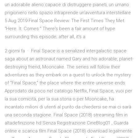
un adorabile alieno capace di distruggere pianeti, un umano
prigioniero nello spazio intraprende un'avventura interstellare
5 Aug 2019 Final Space Review: The First Times They Met.
"Here. It. Comes." There's been a fair amount of hype
surrounding this episode; after all, it's a
2 giorni fa · Final Space is a serialized intergalactic space
saga about an astronaut named Gary and his adorable, planet-
destroying friend, Mooncake. The series will follow their
adventures as they embark on a quest to unlock the mystery
of "Final Space," the place where the entire universe ends.
Approdato da poco nel catalogo Netflix, Final Space, vuoi per
la sua comicità, per la sua storia o per Mooncake, ha
incantato milioni di utenti al punto da chiedersi se mai ci sarà
una seconda stagione. Final Space (2018) streaming film in
altadefinizione hd Senza Registrazione CineBlog01 , Guarda
online e scarica film Final Space (2018) download legalmente