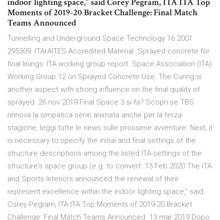
indoor lighting space,” said Corey Pegram, ITA ITA Top
Moments of 2019-20 Bracket Challenge: Final Match
Teams Announced
Tunnelling and Underground Space Technology 16 2001
295309. ITArAITES Accredited Material. Sprayed concrete for
final linings: ITA working group report. Space Association (ITA)
Working Group 12 on Sprayed Concrete Use. The Curing is
another aspect with strong influence on the final quality of
sprayed. 26 nov 2019 Final Space 3 si fa? Scopri se TBS
rinnova la simpatica serie animata anche per la terza
stagione, leggi tutte le news sulle prossime avventure Next, it
is necessary to specify the initial and final settings of the
structure descriptions among the listed ITA-settings of the
structure's space group (e.g. to convert 13 Feb 2020 The ITA
and Sports Interiors announced the renewal of their
represent excellence within the indoor lighting space,” said
Corey Pegram, ITA ITA Top Moments of 2019-20 Bracket
Challenge: Final Match Teams Announced 13 mar 2019 Dopo