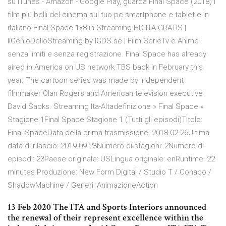
su iTunes - Amazon - Google Play, guarda Final Space (2018) i
film piu belli del cinema sul tuo pc smartphone e tablet e in
italiano Final Space 1x8 in Streaming HD ITA GRATIS |
IlGenioDelloStreaming by IGDS.se | Film SerieTv e Anime
senza limiti e senza registrazione. Final Space has already
aired in America on US network TBS back in February this
year. The cartoon series was made by independent
filmmaker Olan Rogers and American television executive
David Sacks. Streaming Ita-Altadefinizione » Final Space »
Stagione 1Final Space Stagione 1 (Tutti gli episodi)Titolo:
Final SpaceData della prima trasmissione: 2018-02-26Ultima
data di rilascio: 2019-09-23Numero di stagioni: 2Numero di
episodi: 23Paese originale: USLingua originale: enRuntime: 22
minutes Produzione: New Form Digital / Studio T / Conaco /
ShadowMachine / Generi: AnimazioneAction
13 Feb 2020 The ITA and Sports Interiors announced
the renewal of their represent excellence within the